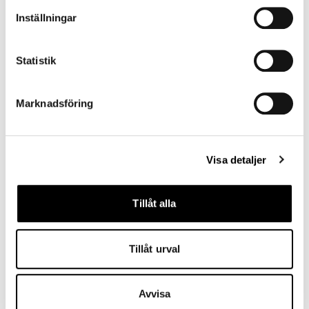
Navigate on this page
Inställningar
About us
Packages
Statistik
Restaurant & bar
Marknadsföring
Conference
Distillery
Stillery
Visa detaljer
Tillåt alla
Tillåt urval
Avvisa