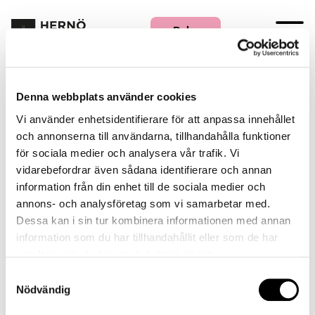
Boka
Denna webbplats använder cookies
Hernö Gin Hotell
Vi använder enhetsidentifierare för att anpassa innehållet
och annonserna till användarna, tillhandahålla funktioner
för sociala medier och analysera vår trafik. Vi
E-MAIL:
vidarebefordrar även sådana identifierare och annan
reception@hernoginhotell.com
information från din enhet till de sociala medier och
PHONE:
annons- och analysföretag som vi samarbetar med.
+46611-434 130
Dessa kan i sin tur kombinera informationen med annan
ADDRESS:
information som du har tillhandahållit eller som de har
Kanaludden 2
samlat in när du har använt deras tjänster.
871 31 Härnösand
Samtyckesval
Latitud: 62.6281658
Nödvändig
Longitud: 17.9427754