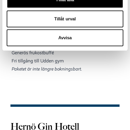
Tillåt urval
I paketet ingår:
Övernattning i dubbelrum
Bussbiljett till och från SCA Arena
Avvisa
Matchbiljett (sittplats)
Generös frukostbuffé
Fri tillgång till Udden gym
Paketet är inte längre bokningsbart.
Hernö Gin Hotell