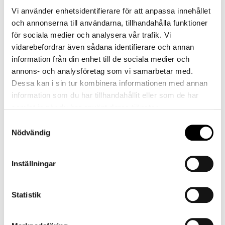
Vi använder enhetsidentifierare för att anpassa innehållet
och annonserna till användarna, tillhandahålla funktioner
för sociala medier och analysera vår trafik. Vi
vidarebefordrar även sådana identifierare och annan
information från din enhet till de sociala medier och
annons- och analysföretag som vi samarbetar med.
Dessa kan i sin tur kombinera informationen med annan
information som du har tillhandahållit eller som de har
samlat in när du har använt deras tjänster.
Samtyckesval
Nödvändig
Hernö Gin Hotell presentkort
Inställningar
Ge bort en upplevelse att minnas. Våra populära
Statistik
presentkort kan användas för övernattningar,
minnesvärda måltider eller avkopplande stunder i