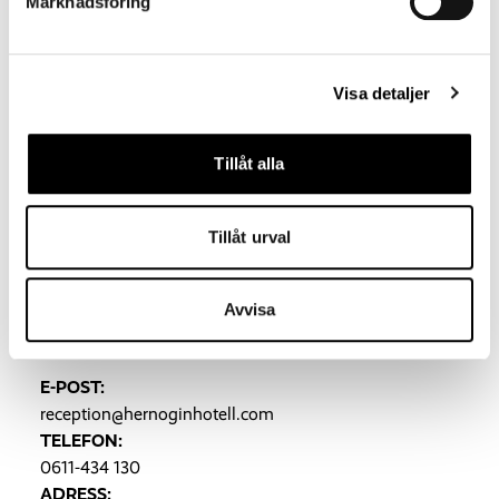
Stillery Relax & Poolclub.
Marknadsföring
Till dig själv eller någon du tycker om
Visa detaljer
Köp presentkort
Tillåt alla
Tillåt urval
Hernö Gin Hotell
Avvisa
E-POST:
reception@hernoginhotell.com
TELEFON:
0611-434 130
ADRESS: