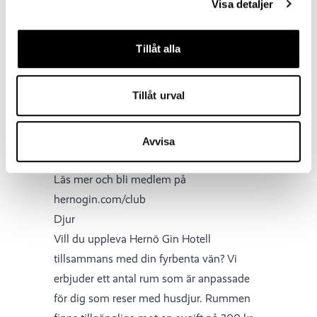
som hotellgäst. Din rumsnyckel ger dig
Visa detaljer
åtkomst till gymmet.
Hernö Gin Club
Tillåt alla
Hernö Gin Club tar dig närmare Hernö Gins
värld än någonsin. Som medlem i klubben
Tillåt urval
får du förutom förstahandsinformation,
rabatter och erbjudanden även tillgång till
unika specialsläpp, träffar och evenemang.
Avvisa
Klubben finns i två nivåer: Silver och Guld.
Läs mer och bli medlem på
hernogin.com/club
Djur
Vill du uppleva Hernö Gin Hotell
tillsammans med din fyrbenta vän? Vi
erbjuder ett antal rum som är anpassade
för dig som reser med husdjur. Rummen