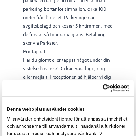
parkera en längre tid hittar ni en allmän
parkering bortanför simhallen, cirka 100
meter från hotellet. Parkeringen är
avgiftsbelagd och kostar 5 kr/timmen, med
de första två timmarna gratis. Betalning
sker via Parkster.
Borttappat
Har du glömt eller tappat något under din
vistelse hos oss? Du kan vara lugn, ring
eller mejla till receptionen så hjälper vi dig
att leta.
Kontantfritt hotell
Hernö Gin Hotell är ett kontantfritt hotell.
Denna webbplats använder cookies
För oss som arbetar på hotellet innebär det
Vi använder enhetsidentifierare för att anpassa innehållet
en säkrare arbetsplats och vi får mer tid till
och annonserna till användarna, tillhandahålla funktioner
våra gäster. För gäster och besökare
för sociala medier och analysera vår trafik. Vi