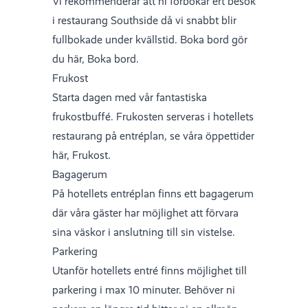
Vi rekommenderar att ni förbokar ert besök
i restaurang Southside då vi snabbt blir
fullbokade under kvällstid. Boka bord gör
du här,
Boka bord
.
Frukost
Starta dagen med vår fantastiska
frukostbuffé. Frukosten serveras i hotellets
restaurang på entréplan, se våra öppettider
här,
Frukost
.
Bagagerum
På hotellets entréplan finns ett bagagerum
där våra gäster har möjlighet att förvara
sina väskor i anslutning till sin vistelse.
Parkering
Utanför hotellets entré finns möjlighet till
parkering i max 10 minuter. Behöver ni