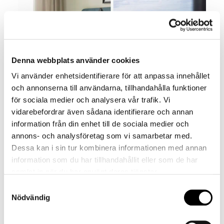
Denna webbplats använder cookies
Vi använder enhetsidentifierare för att anpassa innehållet
och annonserna till användarna, tillhandahålla funktioner
Classic double
för sociala medier och analysera vår trafik. Vi
vidarebefordrar även sådana identifierare och annan
Härliga dubbelrum med lyxig kingsizesäng och en
information från din enhet till de sociala medier och
magnifik utsikt över staden och havet.
annons- och analysföretag som vi samarbetar med.
Dessa kan i sin tur kombinera informationen med annan
information som du har tillhandahållit eller som de har
Boka standardrum
samlat in när du har använt deras tjänster.
Samtyckesval
Nödvändig