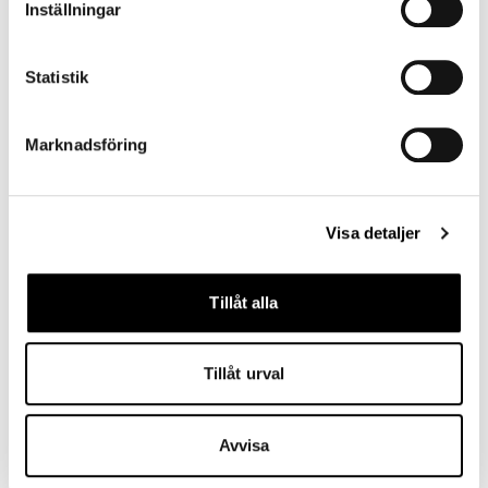
Inställningar
Statistik
Marknadsföring
Visa detaljer
Family first
Genomtänkta familjerum med mysigt kryp-in för de
Tillåt alla
yngre familjemedlemmarna.
Tillåt urval
Boka familjerum
Avvisa